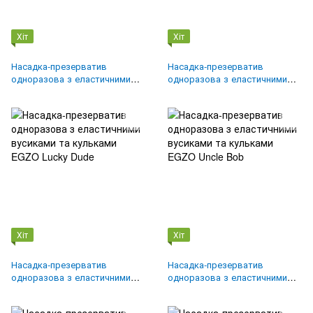
Хіт
Хіт
Насадка-презерватив
Насадка-презерватив
одноразова з еластичними
одноразова з еластичними
вусиками та кульками EGZO
вусиками EGZO Dragon Lord's
Ugly Coyote
Хіт
Хіт
Насадка-презерватив
Насадка-презерватив
одноразова з еластичними
одноразова з еластичними
вусиками та кульками EGZO
вусиками та кульками EGZO
Lucky Dude
Uncle Bob