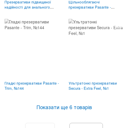
Презервативи підвищеної
Щільнооблягаючі
надійності для анального
презервативи Pasante -
сексу Love Match - Resistente,
Regular, №1
№1
Гладкі презервативи Pasante -
Ультратонкі презервативи
Trim, №144
Secura - Extra Feel, №1
Показати ще 6 товарів