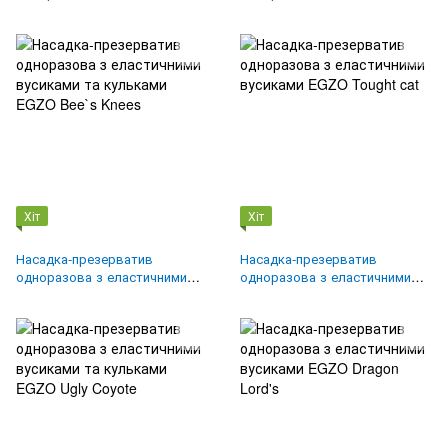
вусиками EGZO Hot Red
вусиками та кульками EGZO
Jolly Roger
Хіт
Хіт
Насадка-презерватив
Насадка-презерватив
одноразова з еластичними
одноразова з еластичними
вусиками та кульками EGZO
вусиками EGZO Tought cat
Bee`s Knees