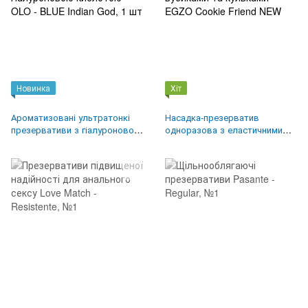
Новинка
Хіт
Ароматизовані ультратонкі
Насадка-презерватив
презервативи з гіалуроновою
одноразова з еластичними
кислотою OLO - BLUE Indian
вусиками та кульками EGZO
God, 1 шт
Cookie Friend NEW