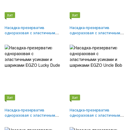
Хит
Хит
Насадка-презерватив
Насадка-презерватив
одноразовая с эластичными
одноразовая с эластичными
усиками и шариками EGZO
усиками EGZO Dragon Lord`s
Ugly Coyote
Хит
Хит
Насадка-презерватив
Насадка-презерватив
одноразовая с эластичными
одноразовая с эластичными
усиками и шариками EGZO
усиками и шариками EGZO
Lucky Dude
Uncle Bob