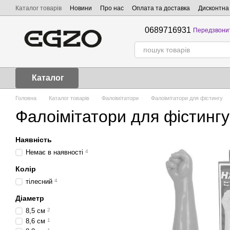
Перейти до основного контенту
Каталог товарів
Новини
Про нас
Оплата та доставка
Дисконтна
0689716931
Передзвони
Каталог
Головна
Каталог товарів
Фалоімітатори
Фалоімітатори для фістингу
Фалоімітатори для фістингу
Наявність
Немає в наявності
4
Колір
тілесний
4
Діаметр
8,5 см
2
8,6 см
1