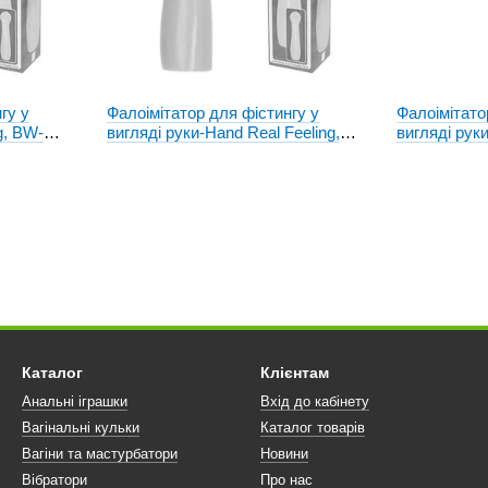
гу у
Фалоімітатор для фістингу у
Фалоімітато
g, BW-
вигляді руки-Hand Real Feeling,
вигляді руки 
BW - 007039
Realistic, B
Каталог
Клієнтам
Анальні іграшки
Вхід до кабінету
Вагінальні кульки
Каталог товарів
Вагіни та мастурбатори
Новини
Вібратори
Про нас