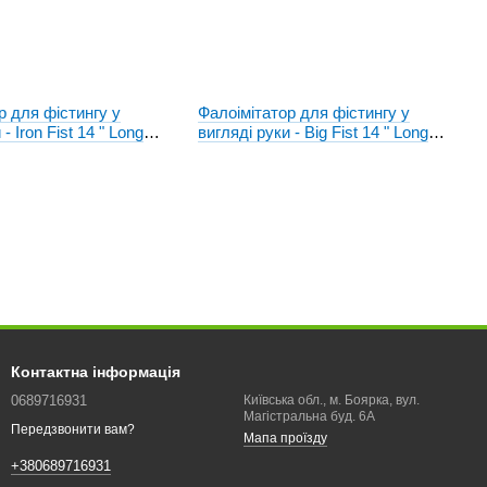
р для фістингу у
Фалоімітатор для фістингу у
- Iron Fist 14 " Long
вигляді руки - Big Fist 14 " Long
W - 007039R
Realistic, BW - 007037R
Контактна інформація
0689716931
Київська обл., м. Боярка, вул.
Магістральна буд. 6А
Передзвонити вам?
Мапа проїзду
+380689716931