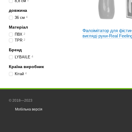
8,8 см
1
довжина
36 см
4
Матеріал
Фалоімітатор для фістин
ПВХ
2
вигляді руки-Real Feelin
TPR
2
007037
Бренд
LYBAILE
4
Країна виробник
Кітай
4
© 2018—2023
Мобільна версія