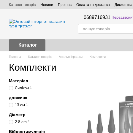
Перейти до основного контенту
Каталог товарів
Новини
Про нас
Оплата та доставка
Дисконтна
0689716931
Передзвони
Каталог
Головна
Каталог товарів
Анальні іграшки
Комплекти
Комплекти
Матеріал
Силікон
1
довжина
13 см
1
Діаметр
2.8 cm
1
Вібростимуляція