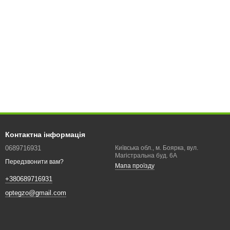
Контактна інформація
0689716931
Київська обл., м. Боярка, вул.
Магістральна буд. 6А
Передзвонити вам?
Мапа проїзду
+380689716931
optegzo@gmail.com