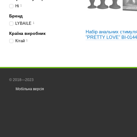
Ні
1
Бренд
LYBAILE
1
Набір анальних стимуля
Країна виробник
"PRETTY LOVE" BI-014
Кітай
1
© 2018—2023
Мобільна версія