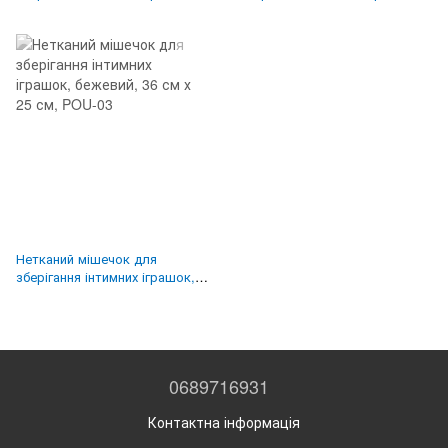
чорний, 36 см х 18 см, POU-01
чорний, 26 см х 20 см, POU-02
Нетканий мішечок для
зберігання інтимних іграшок,
бежевий, 36 см х 25 см, POU-
03
0689716931
Контактна інформація