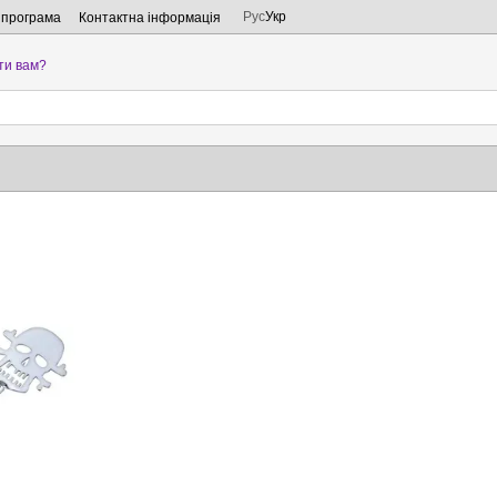
Рус
Укр
 програма
Контактна інформація
ти вам?