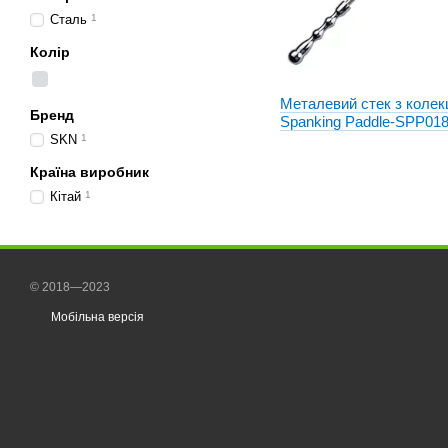
Сталь
1
Колір
Металевий стек з колекц
Бренд
Spanking Paddle-SPP01
(Довжина 41 см, ширина 
SKN
1
Країна виробник
Кітай
1
© 2018—2023
Мобільна версія