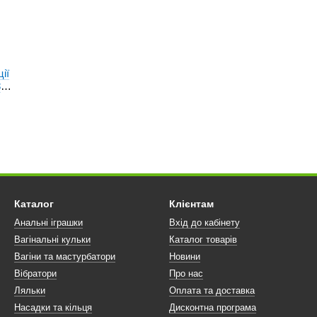
ії
8
9,7 см )
Каталог
Клієнтам
Анальні іграшки
Вхід до кабінету
Вагінальні кульки
Каталог товарів
Вагіни та мастурбатори
Новини
Вібратори
Про нас
Ляльки
Оплата та доставка
Насадки та кільця
Дисконтна програма