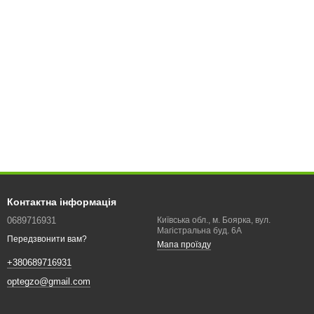
Контактна інформація
0689716931
Київська обл., м. Боярка, вул.
Магістральна буд. 6А
Передзвонити вам?
Мапа проїзду
+380689716931
optegzo@gmail.com