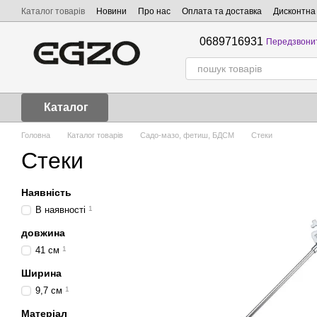
Перейти до основного контенту
Каталог товарів
Новини
Про нас
Оплата та доставка
Дисконтна
0689716931
Передзвони
Каталог
Головна
Каталог товарів
Садо-мазо, фетиш, БДСМ
Стеки
Стеки
Наявність
В наявності
1
довжина
41 см
1
Ширина
9,7 см
1
Матеріал