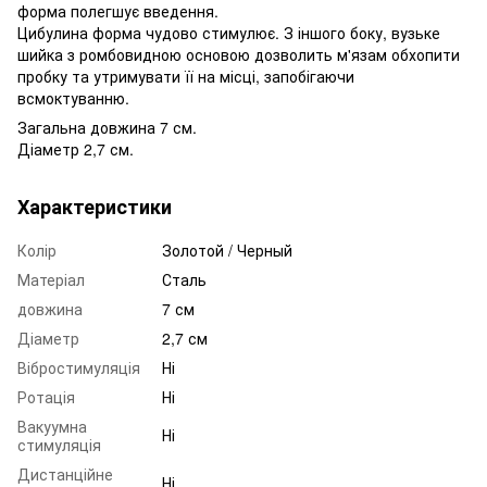
форма полегшує введення.
Цибулина форма чудово стимулює. З іншого боку, вузьке
шийка з ромбовидною основою дозволить м'язам обхопити
пробку та утримувати її на місці, запобігаючи
всмоктуванню.
Загальна довжина 7 см.
Діаметр 2,7 см.
Характеристики
Колір
Золотой / Черный
Матеріал
Сталь
довжина
7 см
Діаметр
2,7 см
Вібростимуляція
Ні
Ротація
Ні
Вакуумна
Ні
стимуляція
Дистанційне
Ні