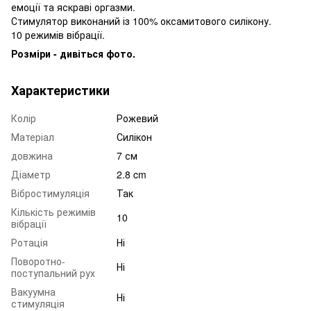
емоції та яскраві оргазми.
Стимулятор виконаний із 100% оксамитового силікону.
10 режимів вібрації.
Розміри - дивіться фото.
Характеристики
Колір
Рожевий
Матеріал
Силікон
довжина
7 см
Діаметр
2.8 cm
Вібростимуляція
Так
Кількість режимів
10
вібрації
Ротація
Ні
Поворотно-
Ні
поступальний рух
Вакуумна
Ні
стимуляція