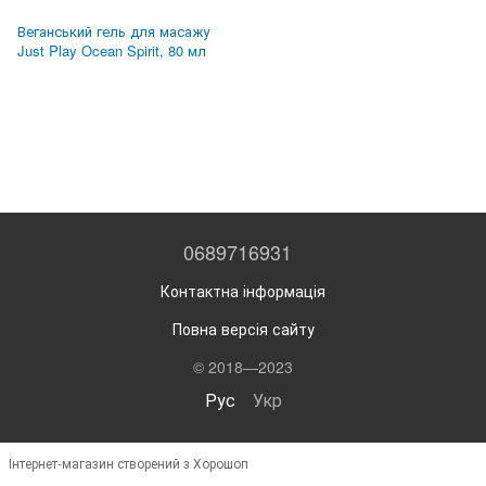
Веганський гель для масажу
Just Play Ocean Spirit, 80 мл
0689716931
Контактна інформація
Повна версія сайту
© 2018—2023
Рус
Укр
Інтернет-магазин створений з Хорошоп