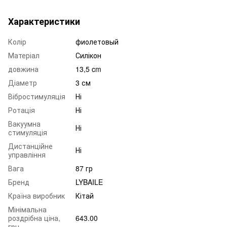
Характеристики
Колір
фиолетовый
Матеріал
Силікон
довжина
13,5 cm
Діаметр
3 см
Вібростимуляція
Ні
Ротація
Ні
Вакуумна
Ні
стимуляція
Дистанційне
Ні
управління
Вага
87 гр
Бренд
LYBAILE
Країна виробник
Кітай
Мінімальна
роздрібна ціна,
643.00
грн