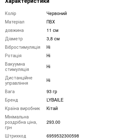
Характеристики
Колір
Червоний
Матеріал
ПВХ
довжина
11 см
Діаметр
3,8 см
Вібростимуляція
Ні
Ротація
Ні
Вакуумна
Ні
стимуляція
Дистанційне
Ні
управління
Вага
93 гр
Бренд
LYBAILE
Країна виробник
Кітай
Мінімальна
роздрібна ціна,
293.00
грн
Штрихкод
6959532300598