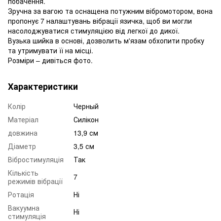
побачення.
Зручна за вагою та оснащена потужним вібромотором, вона
пропонує 7 налаштувань вібрації язичка, щоб ви могли
насолоджуватися стимуляцією від легкої до дикої.
Вузька шийка в основі, дозволить м'язам обхопити пробку
та утримувати її на місці.
Розміри – дивіться фото.
Характеристики
Колір
Черный
Матеріал
Силікон
довжина
13,9 см
Діаметр
3,5 см
Вібростимуляція
Так
Кількість
7
режимів вібрації
Ротація
Ні
Вакуумна
Ні
стимуляція