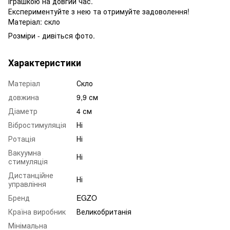
іграшкою на довгий час.
Експериментуйте з нею та отримуйте задоволення!
Матеріал: скло
Розміри - дивіться фото.
Характеристики
Матеріал
Скло
довжина
9,9 см
Діаметр
4 см
Вібростимуляція
Ні
Ротація
Ні
Вакуумна
Ні
стимуляція
Дистанційне
Ні
управління
Бренд
EGZO
Країна виробник
Великобританія
Мінімальна