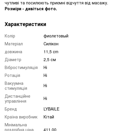
чутливі та посилюють приємні відчуття від масажу.
Розміри - дивіться фото.
Характеристики
Колір
фиолетовый
Матеріал
Силікон
довжина
11,5 cm
Діаметр
2,5 см
Вібростимуляція
Ні
Ротація
Ні
Вакуумна
Ні
стимуляція
Дистанційне
Ні
управління
Бренд
LYBAILE
Країна виробник
Кітай
Мінімальна
роздрібна ціна,
411.00