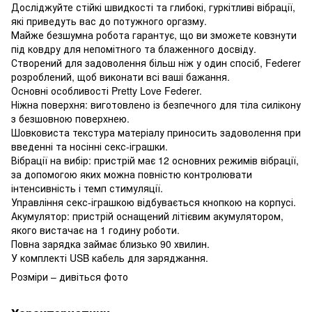
Досліджуйте стійкі швидкості та глибокі, гуркітливі вібрації,
які приведуть вас до потужного оргазму.
Майже безшумна робота гарантує, що ви зможете ковзнути
під ковдру для непомітного та блаженного досвіду.
Створений для задоволення більш ніж у один спосіб, Federer
розроблений, щоб виконати всі ваші бажання.
Основні особливості Pretty Love Federer.
Ніжна поверхня: виготовлено із безпечного для тіла силікону
з безшовною поверхнею.
Шовковиста текстура матеріалу приносить задоволення при
введенні та носінні секс-іграшки.
Вібрації на вибір: пристрій має 12 основних режимів вібрації,
за допомогою яких можна повністю контролювати
інтенсивність і темп стимуляції.
Управління секс-іграшкою відбувається кнопкою на корпусі.
Акумулятор: пристрій оснащений літієвим акумулятором,
якого вистачає на 1 годину роботи.
Повна зарядка займає близько 90 хвилин.
У комплекті USB кабель для заряджання.
Розміри – дивіться фото