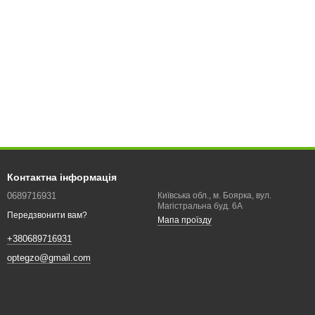
Контактна інформація
0689716931
Київська обл., м. Боярка, вул.
Магістральна буд. 6А
Передзвонити вам?
Мапа проїзду
+380689716931
optegzo@gmail.com