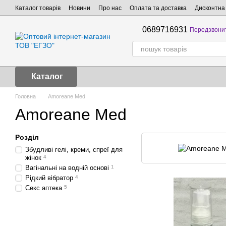
Перейти до основного контенту
Каталог товарів
Новини
Про нас
Оплата та доставка
Дисконтна
0689716931
Передзвони
Каталог
Головна
Amoreane Med
Amoreane Med
Розділ
Збудливі гелі, креми, спреї для
жінок
4
Вагінальні на водній основі
1
Рідкий вібратор
4
Секс аптека
5