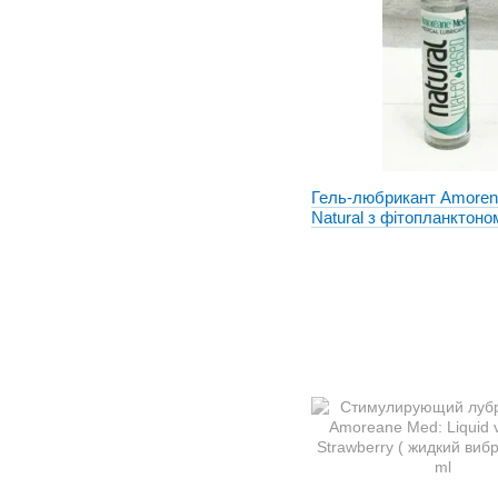
Гель-любрикант Amore
Natural з фітопланктоно