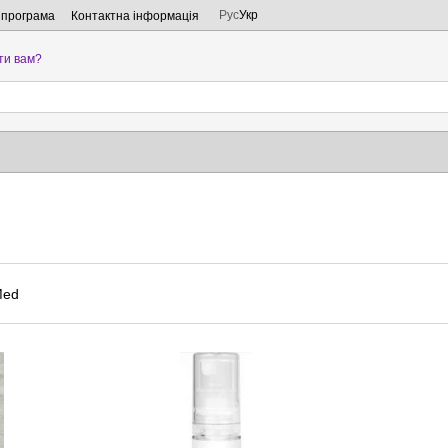
Рус
Укр
 програма
Контактна інформація
ти вам?