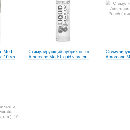
ne Med
Стимулирующий лубрикант от
Стимулирую
м, 10 мл
Amoreane Med: Liquid vibrator -
Amoreane Med
Cherry ( жидкий вибратор ), 10 ml
Peach ( жид