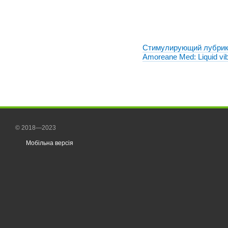
Стимулирующий лубрик
Amoreane Med: Liquid vib
Strawberry ( жидкий вибр
ml
© 2018—2023
Мобільна версія