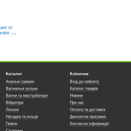
ант от
rator -
атор ), 10
Каталог
Клієнтам
Анальні іграшки
Вхід до кабінету
Вагінальні кульки
Каталог товарів
Вагіни та мастурбатори
Новини
Вібратори
Про нас
Ляльки
Оплата та доставка
Насадки та кільця
Дисконтна програма
Помпи
Контактна інформація
Страпони