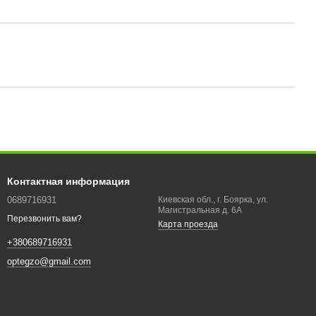
Контактная информация
0689716931
Киевская обл., г. Боярка, ул.
Магистральная д. 6А
Перезвонить вам?
Карта проезда
+380689716931
optegzo@gmail.com