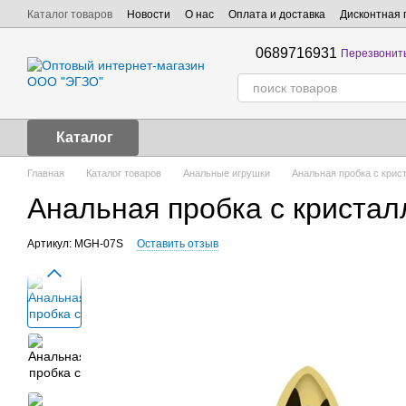
Перейти к основному контенту
Каталог товаров
Новости
О нас
Оплата и доставка
Дисконтная 
0689716931
Перезвонит
Каталог
Главная
Каталог товаров
Анальные игрушки
Анальная пробка с крист
Анальная пробка с кристалл
Артикул: MGH-07S
Оставить отзыв