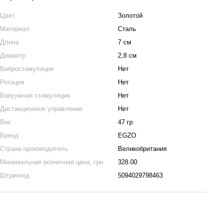
Цвет
Золотой
Материал
Сталь
Длина
7 см
Диаметр
2,8 см
Вибростимуляция
Нет
Ротация
Нет
Вакуумная стимуляция
Нет
Дистанционное управление
Нет
Вес
47 гр
Бренд
EGZO
Страна производитель
Великобритания
Минимальная розничная цена, грн
328.00
Штрихкод
5094029798463