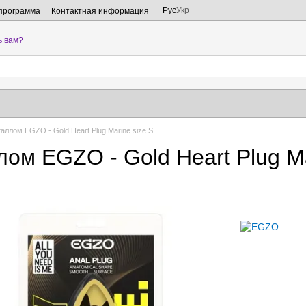
Рус
Укр
программа
Контактная информация
ь вам?
аллом EGZO - Gold Heart Plug Marine size S
ом EGZO - Gold Heart Plug Ma