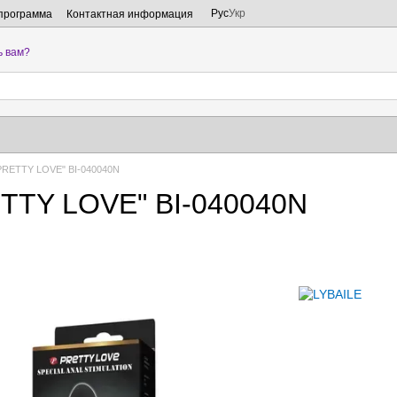
Рус
Укр
программа
Контактная информация
ь вам?
PRETTY LOVE" BI-040040N
TTY LOVE" BI-040040N