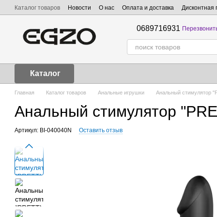
Перейти к основному контенту
Каталог товаров
Новости
О нас
Оплата и доставка
Дисконтная 
0689716931
Перезвонит
Каталог
Главная
Каталог товаров
Анальные игрушки
Анальный стимулятор "
Анальный стимулятор "PRE
Артикул: BI-040040N
Оставить отзыв