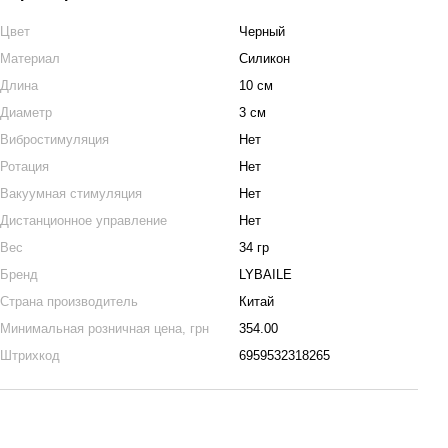
Цвет
Черный
Материал
Силикон
Длина
10 см
Диаметр
3 см
Вибростимуляция
Нет
Ротация
Нет
Вакуумная стимуляция
Нет
Дистанционное управление
Нет
Вес
34 гр
Бренд
LYBAILE
Страна производитель
Китай
Минимальная розничная цена, грн
354.00
Штрихкод
6959532318265