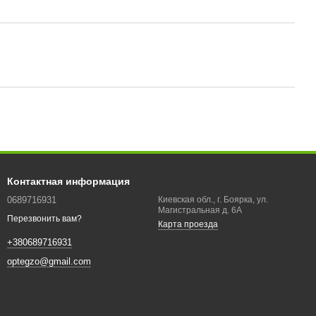
Контактная информация
0689716931
Киевская обл., г. Боярка, ул.
Магистральная д. 6А
Перезвонить вам?
Карта проезда
+380689716931
optegzo@gmail.com